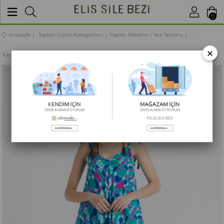
BU SİTEDE
SATIŞLARIMIZ TOPTANDIR
0
Anasayfa
Toptan Giyim Kategorileri
Toptan İlkbahar / Yaz Sezonu
×
Toptan Kadın Giyim
Toptan Askılı Vual Selin Yazlık Tulum Etnik Nil Yeşili