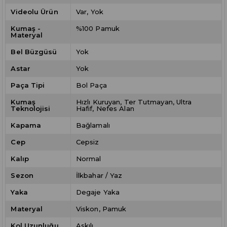
Videolu Ürün
Var
Yok
Kumaş -
%100 Pamuk
Materyal
Bel Büzgüsü
Yok
Astar
Yok
Paça Tipi
Bol Paça
Kumaş
Hızlı Kuruyan
Ter Tutmayan
Ultra
Teknolojisi
Hafif
Nefes Alan
Kapama
Bağlamalı
Cep
Cepsiz
Kalıp
Normal
Sezon
İlkbahar / Yaz
Yaka
Degaje Yaka
Materyal
Viskon
Pamuk
Kol Uzunluğu
Askılı