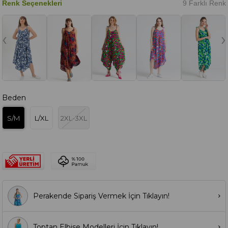
Renk Seçenekleri
9 Farklı Renk
‹
›
Beden
S/M
L/XL
2XL-3XL
Perakende Sipariş Vermek İçin Tıklayın!
Toptan Elbise Modelleri İçin Tıklayın!