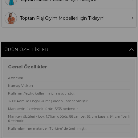
Toptan Plaj Giyim Modelleri İçin Tıklayın!
ÜRÜN ÖZELLIKLERI
Genel Özellikler
Astar:Yok
Kumaş: Viskon
Kullanım:Yazlık kullanım için uygundur.
%100 Pamuk Doğal Kumaşlardan Tasarlanmıştır.
Mankenin üzerindeki ürün S/36 bedendir
Manken ölçüleri / boy: 1.77cm göğüs: 86 cm bel: 62 cm basen: 94 cm *yerli
üretimdir.
Kullanılan her mataryeli Türkiye' de üretilmiştir.