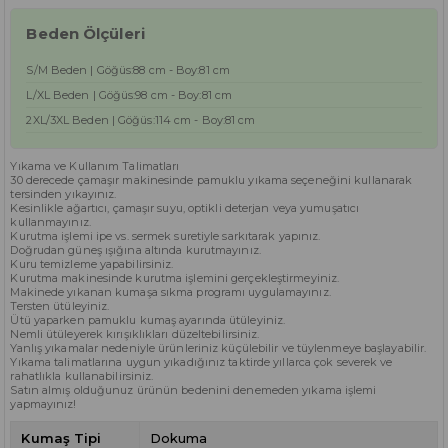
Beden Ölçüleri
S/M Beden | Göğüs:88 cm - Boy:81 cm
L/XL Beden | Göğüs:98 cm - Boy:81 cm
2XL/3XL Beden | Göğüs:114 cm - Boy:81 cm
Yıkama ve Kullanım Talimatları
30 derecede çamaşır makinesinde pamuklu yıkama seçeneğini kullanarak
tersinden yıkayınız.
Kesinlikle ağartıcı, çamaşır suyu, optikli deterjan veya yumuşatıcı
kullanmayınız.
Kurutma işlemi ipe vs. sermek suretiyle sarkıtarak yapınız.
Doğrudan güneş ışığına altında kurutmayınız.
Kuru temizleme yapabilirsiniz.
Kurutma makinesinde kurutma işlemini gerçekleştirmeyiniz.
Makinede yıkanan kumaşa sıkma programı uygulamayınız.
Tersten ütüleyiniz.
Ütü yaparken pamuklu kumaş ayarında ütüleyiniz.
Nemli ütüleyerek kırışıklıkları düzeltebilirsiniz.
Yanlış yıkamalar nedeniyle ürünleriniz küçülebilir ve tüylenmeye başlayabilir.
Yıkama talimatlarına uygun yıkadığınız taktirde yıllarca çok severek ve
rahatlıkla kullanabilirsiniz.
Satın almış olduğunuz ürünün bedenini denemeden yıkama işlemi
yapmayınız!
Kumaş Tipi
Dokuma