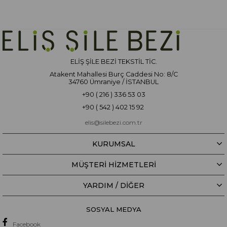
ELİŞ ŞİLE BEZİ TEKSTİL TİC.
Atakent Mahallesi Burç Caddesi No: 8/C
34760 Ümraniye / İSTANBUL
+90 ( 216 ) 336 53 03
+90 ( 542 ) 402 15 92
elis@silebezi.com.tr
KURUMSAL
MÜŞTERİ HİZMETLERİ
YARDIM / DIĞER
SOSYAL MEDYA
Facebook