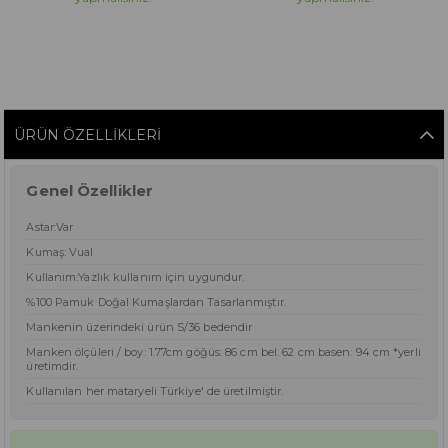
ÜRÜN ÖZELLIKLERI
Genel Özellikler
Astar:Var
Kumaş: Vual
Kullanım:Yazlık kullanım için uygundur.
%100 Pamuk Doğal Kumaşlardan Tasarlanmıştır.
Mankenin üzerindeki ürün S/36 bedendir
Manken ölçüleri / boy: 1.77cm göğüs: 86 cm bel: 62 cm basen: 94 cm *yerli
üretimdir.
Kullanılan her mataryeli Türkiye' de üretilmiştir.