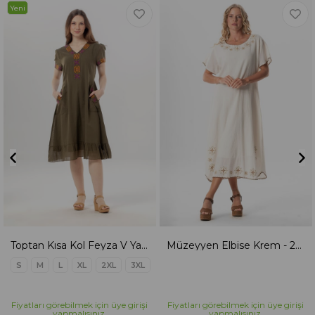
Yeni
Ürün
Toptan Kısa Kol Feyza V Yaka Çift Cepli Bağlamalı Yazlık Kısa Vual Elbise Haki Hk
Müzeyyen Elbise Krem - 221.36
S
M
L
XL
2XL
3XL
Fiyatları görebilmek için üye girişi
Fiyatları görebilmek için üye girişi
yapmalısınız.
yapmalısınız.