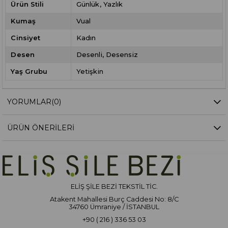
Ürün Stili
Günlük
Yazlık
Kumaş
Vual
Cinsiyet
Kadın
Desen
Desenli
Desensiz
Yaş Grubu
Yetişkin
YORUMLAR
(0)
ÜRÜN ÖNERILERI
ELİŞ ŞİLE BEZİ TEKSTİL TİC.
Atakent Mahallesi Burç Caddesi No: 8/C
34760 Ümraniye / İSTANBUL
+90 ( 216 ) 336 53 03