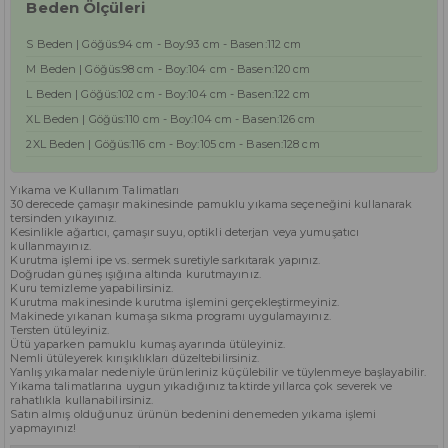
Beden Ölçüleri
S Beden | Göğüs:94 cm - Boy:93 cm - Basen:112 cm
M Beden | Göğüs:98 cm - Boy:104 cm - Basen:120 cm
L Beden | Göğüs:102 cm - Boy:104 cm - Basen:122 cm
XL Beden | Göğüs:110 cm - Boy:104 cm - Basen:126 cm
2XL Beden | Göğüs:116 cm - Boy:105 cm - Basen:128 cm
Yıkama ve Kullanım Talimatları
30 derecede çamaşır makinesinde pamuklu yıkama seçeneğini kullanarak
tersinden yıkayınız.
Kesinlikle ağartıcı, çamaşır suyu, optikli deterjan veya yumuşatıcı
kullanmayınız.
Kurutma işlemi ipe vs. sermek suretiyle sarkıtarak yapınız.
Doğrudan güneş ışığına altında kurutmayınız.
Kuru temizleme yapabilirsiniz.
Kurutma makinesinde kurutma işlemini gerçekleştirmeyiniz.
Makinede yıkanan kumaşa sıkma programı uygulamayınız.
Tersten ütüleyiniz.
Ütü yaparken pamuklu kumaş ayarında ütüleyiniz.
Nemli ütüleyerek kırışıklıkları düzeltebilirsiniz.
Yanlış yıkamalar nedeniyle ürünleriniz küçülebilir ve tüylenmeye başlayabilir.
Yıkama talimatlarına uygun yıkadığınız taktirde yıllarca çok severek ve
rahatlıkla kullanabilirsiniz.
Satın almış olduğunuz ürünün bedenini denemeden yıkama işlemi
yapmayınız!