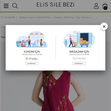
BU SİTEDE
SATIŞLARIMIZ TOPTANDIR
0
Anasayfa
Toptan Giyim Kategorileri
Toptan İlkbahar / Yaz Sezonu
×
Toptan Kadın Giyim
Toptan Elbise Modelleri
Toptan Kolsuz Vual Candan Yırtmaçlı Midi Boy Yazlık Elbise Bordo