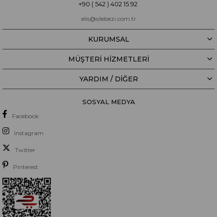
+90 ( 542 ) 402 15 92
elis@silebezi.com.tr
KURUMSAL
MÜŞTERİ HİZMETLERİ
YARDIM / DIĞER
SOSYAL MEDYA
Facebook
Instagram
Twitter
Pinterest