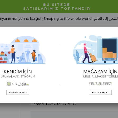
BU SİTEDE
SATIŞLARIMIZ TOPTANDIR
Dünyanın her yerine kargo! | Shipping to the whole world | شحن إلى العالم
Alt Giyim
Erkek Giyim
Tesettür Giyim
Çocuk Giyim
 Sezonu
Toptan Çocuk Giyim
Toptan Kız Çocuk Modelleri
Toptan Kolsuz Mi
Toptan Kolsuz Mine Şile Bezi Yazlık Çocuk
Barkod
:
8682921078683