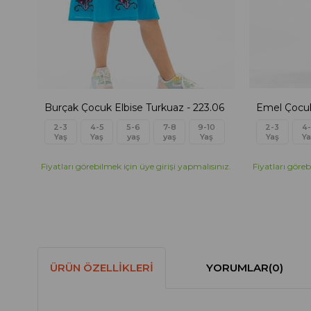
Burçak Çocuk Elbise Turkuaz - 223.06
Emel Çocuk
2-3
4-5
5-6
7-8
9-10
2-3
4-
Yaş
Yaş
yaş
yaş
Yaş
Yaş
Ya
Fiyatları görebilmek için üye girişi yapmalısınız.
Fiyatları göreb
ÜRÜN ÖZELLIKLERI
YORUMLAR
(0)