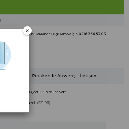
ال
×
Toptan Satış Hakkında Bilgi Almak İçin
0216 336 53 03
2026 Katalog
Perakende Alışveriş
İletişim
ne Şile Bezi Yazlık Çocuk Elbise Lacivert
 Elbise Lacivert
(221.05)