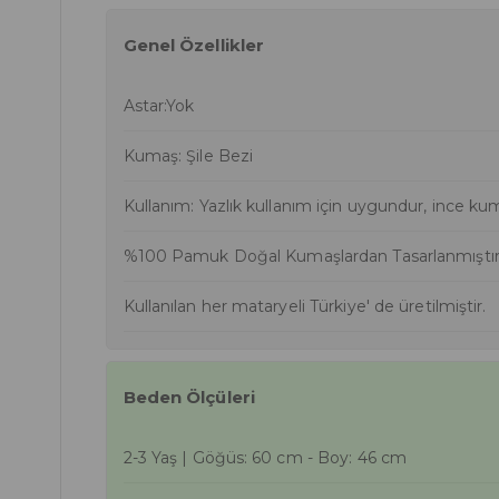
Genel Özellikler
Astar:Yok
Kumaş: Şile Bezi
Kullanım: Yazlık kullanım için uygundur, ince kum
%100 Pamuk Doğal Kumaşlardan Tasarlanmıştır
Kullanılan her mataryeli Türkiye' de üretilmiştir.
Beden Ölçüleri
2-3 Yaş | Göğüs: 60 cm - Boy: 46 cm