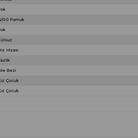
Yok
%100 Pamuk
Yok
Kolsuz
iz Hizası
azlık
ile Bezi
Kız Çocuk
Kız Çocuk