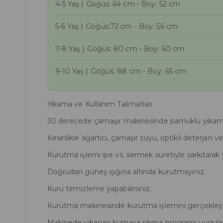
4-5 Yaş | Göğüs: 64 cm - Boy: 52 cm
5-6 Yaş | Göğüs:72 cm - Boy: 56 cm
7-8 Yaş | Göğüs: 80 cm - Boy: 60 cm
9-10 Yaş | Göğüs: 88 cm - Boy: 65 cm
Yıkama ve Kullanım Talimatları
30 derecede çamaşır makinesinde pamuklu yıkama s
Kesinlikle ağartıcı, çamaşır suyu, optikli deterjan 
Kurutma işlemi ipe vs. sermek suretiyle sarkıtarak 
Doğrudan güneş ışığına altında kurutmayınız.
Kuru temizleme yapabilirsiniz.
Kurutma makinesinde kurutma işlemini gerçekleşt
Makinede yıkanan kumaşa sıkma programı uygula