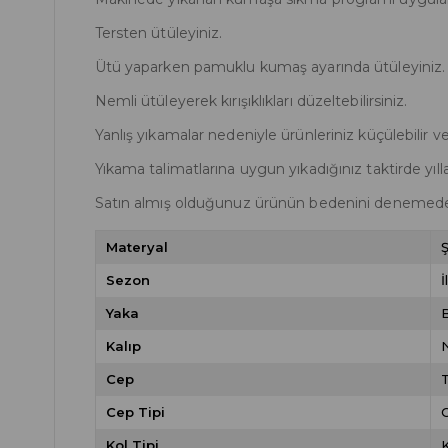
Tersten ütüleyiniz.
Ütü yaparken pamuklu kumaş ayarında ütüleyiniz.
Nemli ütüleyerek kırışıklıkları düzeltebilirsiniz.
Yanlış yıkamalar nedeniyle ürünleriniz küçülebilir v
Yıkama talimatlarına uygun yıkadığınız taktirde yılla
Satın almış olduğunuz ürünün bedenini denemede
Materyal
Ş
Sezon
İ
Yaka
Kalıp
Cep
Cep Tipi
C
Kol Tipi