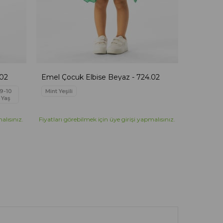
.02
Emel Çocuk Elbise Beyaz - 724.02
Emel Çoc
9-10
Mint Yeşili
2-3
Yaş
Yaş
alısınız.
Fiyatları görebilmek için üye girişi yapmalısınız.
Fiyatları g