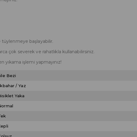
e tüylenmeye başlayabilir.
rca çok severek ve rahatlıkla kullanabilirsiniz.
n yıkama işlemi yapmayınız!
ile Bezi
lkbahar / Yaz
Bisiklet Yaka
Normal
Tek
epli
Kolsuz