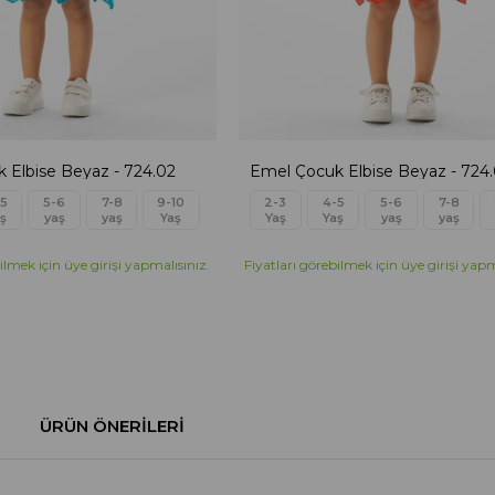
 Elbise Beyaz - 724.02
Emel Çocuk Elbise Beyaz - 724
5
5-6
7-8
9-10
2-3
4-5
5-6
7-8
ş
yaş
yaş
Yaş
Yaş
Yaş
yaş
yaş
ilmek için üye girişi yapmalısınız.
Fiyatları görebilmek için üye girişi yapm
ÜRÜN ÖNERILERI