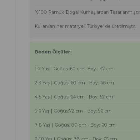
%100 Pamuk Doğal Kumaşlardan Tasarlanmıştır
Kullanılan her mataryeli Türkiye' de üretilmiştir.
Beden Ölçüleri
1-2 Yaş I Göğüs :60 cm -Boy : 47 cm
2-3 Yaş | Göğüs: 60 cm - Boy: 46 cm
4-5 Yaş | Göğüs: 64 cm - Boy: 52 cm
5-6 Yaş | Göğüs:72 cm - Boy: 56 cm
7-8 Yaş | Göğüs: 80 cm - Boy: 60 cm
9-10 Yaş | Göğüs: 88 cm - Boy: 65 cm