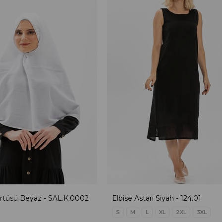
tüsü Beyaz - SAL.K.0002
Elbise Astarı Siyah - 124.01
S
M
L
XL
2XL
3XL