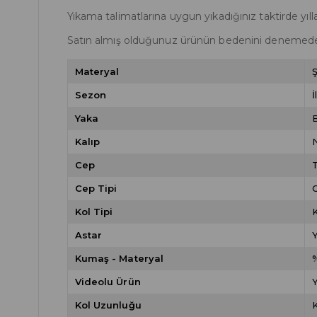
Yıkama talimatlarına uygun yıkadığınız taktirde yılla
Satın almış olduğunuz ürünün bedenini denemede
Materyal
Ş
Sezon
İ
Yaka
Kalıp
Cep
Cep Tipi
C
Kol Tipi
Astar
Kumaş - Materyal
Videolu Ürün
Kol Uzunluğu