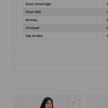
Ürün Uzunluğu
D
Ürün Stili
Y
Kumaş
Ş
Cinsiyet
Yaş Grubu