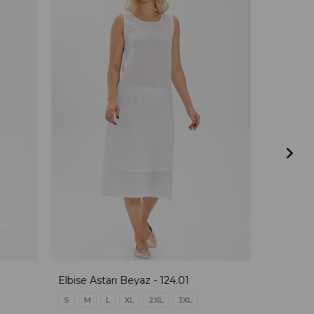
Elbise Astarı Beyaz - 124.01
İffet Elb
S
M
L
XL
2XL
3XL
S
M