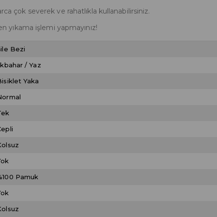
rca çok severek ve rahatlıkla kullanabilirsiniz.
n yıkama işlemi yapmayınız!
ile Bezi
lkbahar / Yaz
Bisiklet Yaka
Normal
Tek
epli
Kolsuz
Yok
%100 Pamuk
Yok
Kolsuz