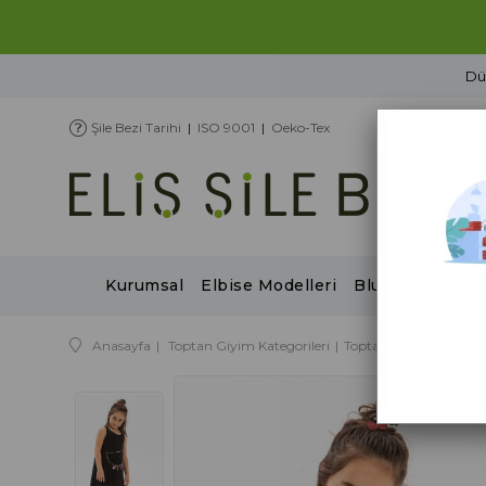
Şile Bezi Tarihi
|
ISO 9001
|
Oeko-Tex
Kurumsal
Elbise Modelleri
Bluz Modelleri
Anasayfa
Toptan Giyim Kategorileri
Toptan İlkbahar / Yaz