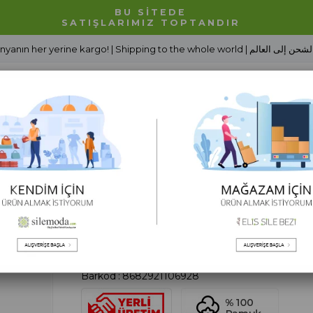
BU SİTEDE
SATIŞLARIMIZ TOPTANDIR
Dünyanın her yerine kargo! | Shipping to the whole world | شحن إلى العالم
Alt Giyim
Erkek Giyim
Tesettür Giyim
Çocuk Giyim
 Sezonu
Toptan Kolsuz Mine Şile Bezi Yazlık Çocuk Elbise Siyah
Toptan Kolsuz Mine Şile Bezi Yazlık Çocuk
Barkod
:
8682921106928