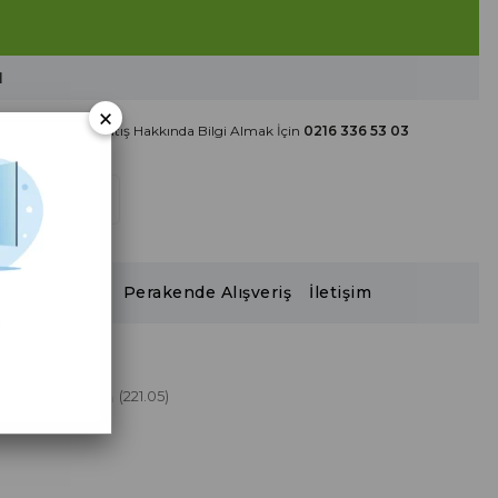
ال
×
Toptan Satış Hakkında Bilgi Almak İçin
0216 336 53 03
2026 Katalog
Perakende Alışveriş
İletişim
 Elbise Siyah
(221.05)