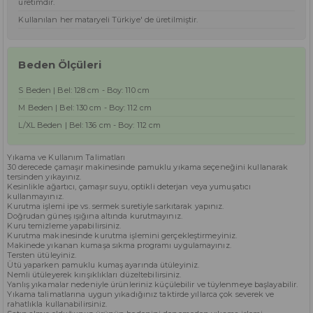
üretimdir.
Kullanılan her mataryeli Türkiye' de üretilmiştir.
Beden Ölçüleri
S Beden | Bel: 128 cm - Boy: 110 cm
M Beden | Bel: 130 cm - Boy: 112 cm
L/XL Beden | Bel: 136 cm - Boy: 112 cm
Yıkama ve Kullanım Talimatları
30 derecede çamaşır makinesinde pamuklu yıkama seçeneğini kullanarak
tersinden yıkayınız.
Kesinlikle ağartıcı, çamaşır suyu, optikli deterjan veya yumuşatıcı
kullanmayınız.
Kurutma işlemi ipe vs. sermek suretiyle sarkıtarak yapınız.
Doğrudan güneş ışığına altında kurutmayınız.
Kuru temizleme yapabilirsiniz.
Kurutma makinesinde kurutma işlemini gerçekleştirmeyiniz.
Makinede yıkanan kumaşa sıkma programı uygulamayınız.
Tersten ütüleyiniz.
Ütü yaparken pamuklu kumaş ayarında ütüleyiniz.
Nemli ütüleyerek kırışıklıkları düzeltebilirsiniz.
Yanlış yıkamalar nedeniyle ürünleriniz küçülebilir ve tüylenmeye başlayabilir.
Yıkama talimatlarına uygun yıkadığınız taktirde yıllarca çok severek ve
rahatlıkla kullanabilirsiniz.