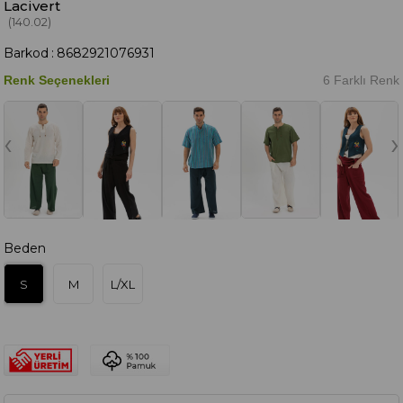
Lacivert
(140.02)
Barkod
:
8682921076931
Renk Seçenekleri
6 Farklı Renk
‹
›
Beden
S
M
L/XL