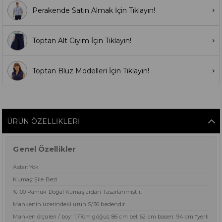
Perakende Satın Almak İçin Tıklayın!
Toptan Alt Giyim İçin Tıklayın!
Toptan Bluz Modelleri İçin Tıklayın!
ÜRÜN ÖZELLIKLERI
Genel Özellikler
Astar: Yok
Kumaş: Şile Bezi
%100 Pamuk Doğal Kumaşlardan Tasarlanmıştır.
Mankenin üzerindeki ürün S/36 bedendir
Manken ölçüleri / boy: 1.77cm göğüs: 86 cm bel: 62 cm basen: 94 cm *yerli