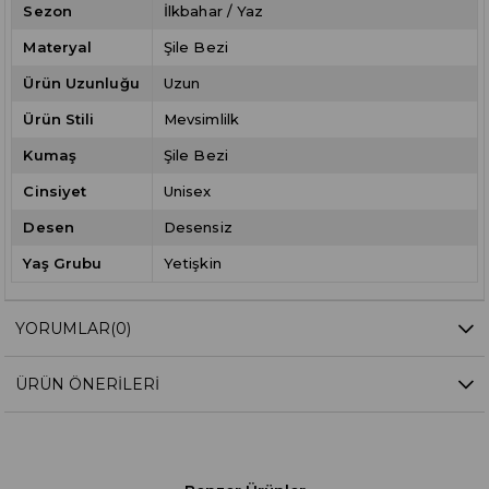
Sezon
İlkbahar / Yaz
Materyal
Şile Bezi
Ürün Uzunluğu
Uzun
Ürün Stili
Mevsimlilk
Kumaş
Şile Bezi
Cinsiyet
Unisex
Desen
Desensiz
Yaş Grubu
Yetişkin
YORUMLAR
(0)
ÜRÜN ÖNERILERI