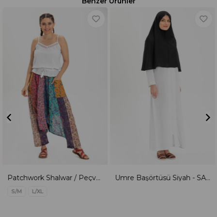
Benzer Ürünler
Patchwork Shalwar / Peçvörk Şalvar - 740.08
Umre Başörtüsü Siyah - SAL.K.0002
S/M
L/XL