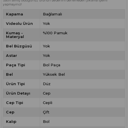
Satın almış olduğunuz ürünün bedenini denemeden yıkama işlemi
yapmayınız!
Kapama
Bağlamalı
Videolu Ürün
Yok
Kumaş -
%100 Pamuk
Materyal
Bel Büzgüsü
Yok
Astar
Yok
Paça Tipi
Bol Paça
Bel
Yüksek Bel
Ürün Tipi
Düz
Ürün Detayı
Cep
Cep Tipi
Cepli
Cep
Çift
Kalıp
Bol