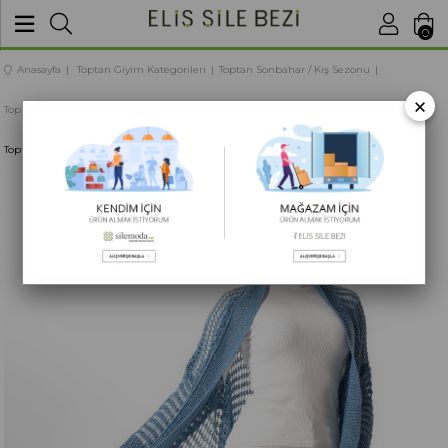
BU SİTEDE
SATIŞLARIMIZ TOPTANDIR
0
Anasayfa
Toptan Giyim Kategorileri
Toptan Sonbahar / Kış Sezonu
×
Toptan Kadın Giyim Sonbahar / Kış
Toptan Sonbahar / Kış Dış Giyim Modelleri
Toptan Uzun Kol Ümran Ajurlu Triko Hırka İndigo