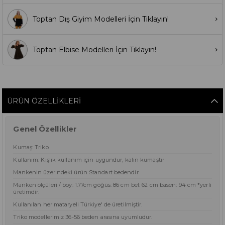
Toptan Dış Giyim Modelleri İçin Tıklayın!
Toptan Elbise Modelleri İçin Tıklayın!
ÜRÜN ÖZELLIKLERI
Genel Özellikler
Kumaş: Triko
Kullanım: Kışlık kullanım için uygundur, kalın kumaştır
Mankenin üzerindeki ürün Standart bedendir
Manken ölçüleri / boy: 1.77cm göğüs: 86 cm bel: 62 cm basen: 94 cm *yerli
üretimdir.
Kullanılan her mataryeli Türkiye' de üretilmiştir.
Triko modellerimiz 36-56 beden arasına uyumludur.