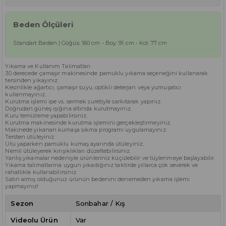
Beden Ölçüleri
Standart Beden | Göğüs: 160 cm - Boy: 91 cm - Kol: 77 cm
Yıkama ve Kullanım Talimatları
30 derecede çamaşır makinesinde pamuklu yıkama seçeneğini kullanarak
tersinden yıkayınız.
Kesinlikle ağartıcı, çamaşır suyu, optikli deterjan veya yumuşatıcı
kullanmayınız.
Kurutma işlemi ipe vs. sermek suretiyle sarkıtarak yapınız.
Doğrudan güneş ışığına altında kurutmayınız.
Kuru temizleme yapabilirsiniz.
Kurutma makinesinde kurutma işlemini gerçekleştirmeyiniz.
Makinede yıkanan kumaşa sıkma programı uygulamayınız.
Tersten ütüleyiniz.
Ütü yaparken pamuklu kumaş ayarında ütüleyiniz.
Nemli ütüleyerek kırışıklıkları düzeltebilirsiniz.
Yanlış yıkamalar nedeniyle ürünleriniz küçülebilir ve tüylenmeye başlayabilir.
Yıkama talimatlarına uygun yıkadığınız taktirde yıllarca çok severek ve
rahatlıkla kullanabilirsiniz.
Satın almış olduğunuz ürünün bedenini denemeden yıkama işlemi
yapmayınız!
Sezon
Sonbahar / Kış
Videolu Ürün
Var