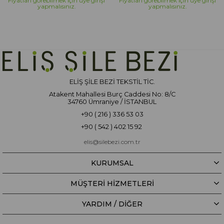
Fiyatları görebilmek için üye girişi
Fiyatları görebilmek için üye girişi
yapmalısınız.
yapmalısınız.
ELİŞ ŞİLE BEZİ TEKSTİL TİC.
Atakent Mahallesi Burç Caddesi No: 8/C
34760 Ümraniye / İSTANBUL
+90 ( 216 ) 336 53 03
+90 ( 542 ) 402 15 92
elis@silebezi.com.tr
KURUMSAL
MÜŞTERİ HİZMETLERİ
YARDIM / DIĞER