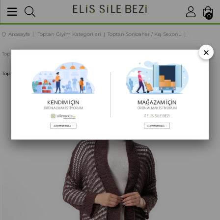
BU SİTEDE
SATIŞLARIMIZ TOPTANDIR
0
Anasayfa
Toptan Giyim Kategorileri
Toptan Sonbahar / Kış Sezonu
×
Toptan Kadın Giyim Sonbahar / Kış
Toptan Sonbahar / Kış Dış Giyim Modelleri
Toptan Uzun Kol Ümran Ajurlu Triko Hırka Koyu Mürdüm