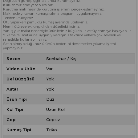
Doğrudan güneş ışığına altında kurutmayınız.
Kuru temizleme yapabilirsiniz.
Kurutma makinesinde kurutma işlemini gerçekleştirmeyiniz.
Makinede yıkanan kumaşa sıkma programı uygulamayınız.
Tersten ütüleyiniz.
Ütü yaparken pamuklu kumaş ayarında ütüleyiniz.
Nemli ütüleyerek kırışıklıkları düzeltebilirsiniz.
Yanlış yıkamalar nedeniyle ürünleriniz küçülebilir ve tüylenmeye başlayabilir.
Yıkama talimatlarına uygun yıkadığınız taktirde yıllarca çok severek ve
rahatlıkla kullanabilirsiniz.
Satın almış olduğunuz ürünün bedenini denemeden yıkama işlemi
yapmayınız!
Sezon
Sonbahar / Kış
Videolu Ürün
Var
Bel Büzgüsü
Yok
Astar
Yok
Ürün Tipi
Düz
Kol Tipi
Uzun Kol
Cep
Cepsiz
Kumaş Tipi
Triko