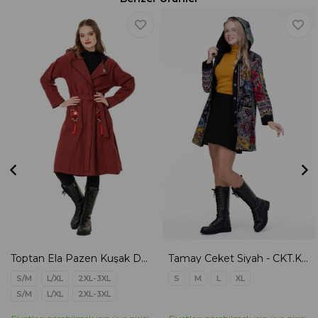
Toptan Ela Pazen Kuşak Detaylı Ceket Bordo
Tamay Ceket Siyah - CKT.K.0002
S/M
L/XL
2XL-3XL
S
M
L
XL