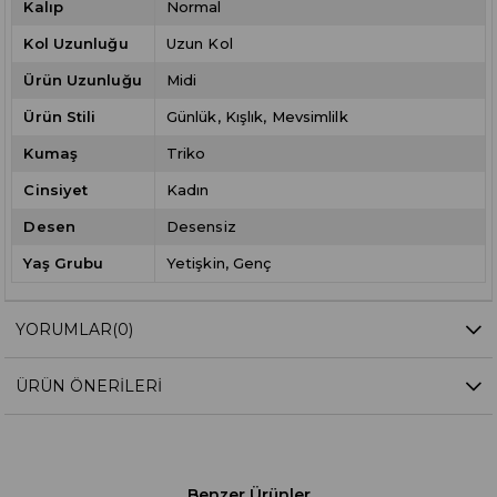
Kalıp
Normal
Kol Uzunluğu
Uzun Kol
Ürün Uzunluğu
Midi
Ürün Stili
Günlük
Kışlık
Mevsimlilk
Kumaş
Triko
Cinsiyet
Kadın
Desen
Desensiz
Yaş Grubu
Yetişkin
Genç
YORUMLAR
(0)
ÜRÜN ÖNERILERI
Benzer Ürünler