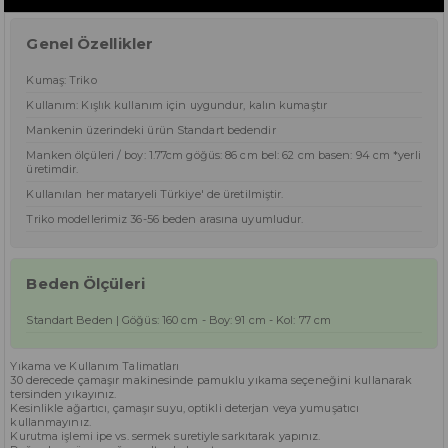
Genel Özellikler
Kumaş: Triko
Kullanım: Kışlık kullanım için uygundur, kalın kumaştır
Mankenin üzerindeki ürün Standart bedendir
Manken ölçüleri / boy: 1.77cm göğüs: 86 cm bel: 62 cm basen: 94 cm *yerli
üretimdir.
Kullanılan her mataryeli Türkiye' de üretilmiştir.
Triko modellerimiz 36-56 beden arasına uyumludur.
Beden Ölçüleri
Standart Beden | Göğüs: 160 cm - Boy: 91 cm - Kol: 77 cm
Yıkama ve Kullanım Talimatları
30 derecede çamaşır makinesinde pamuklu yıkama seçeneğini kullanarak
tersinden yıkayınız.
Kesinlikle ağartıcı, çamaşır suyu, optikli deterjan veya yumuşatıcı
kullanmayınız.
Kurutma işlemi ipe vs. sermek suretiyle sarkıtarak yapınız.