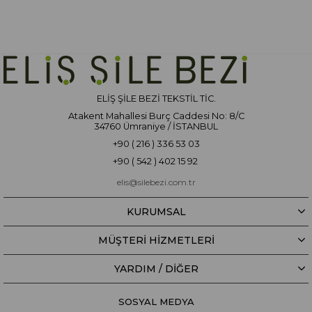
ELİŞ ŞİLE BEZİ TEKSTİL TİC.
Atakent Mahallesi Burç Caddesi No: 8/C
34760 Ümraniye / İSTANBUL
+90 ( 216 ) 336 53 03
+90 ( 542 ) 402 15 92
elis@silebezi.com.tr
KURUMSAL
MÜŞTERİ HİZMETLERİ
YARDIM / DIĞER
SOSYAL MEDYA