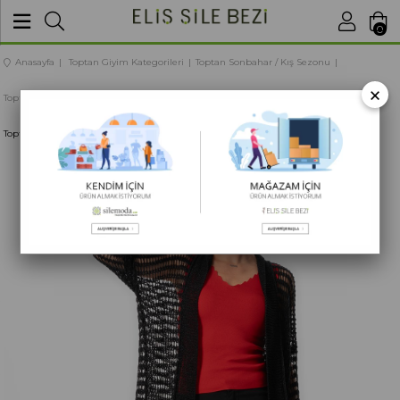
BU SİTEDE
SATIŞLARIMIZ TOPTANDIR
0
Anasayfa
Toptan Giyim Kategorileri
Toptan Sonbahar / Kış Sezonu
×
Toptan Kadın Giyim Sonbahar / Kış
Toptan Sonbahar / Kış Dış Giyim Modelleri
Toptan Uzun Kol Ümran Ajurlu Triko Hırka Siyah