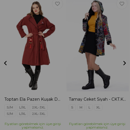
Toptan Ela Pazen Kuşak Detaylı Ceket Bordo
Tamay Ceket Siyah - CKT.K.0002
S/M
L/XL
2XL-3XL
S
M
L
XL
S/M
L/XL
2XL-3XL
Fiyatları görebilmek için üye girişi
Fiyatları görebilmek için üye girişi
yapmalısınız.
yapmalısınız.