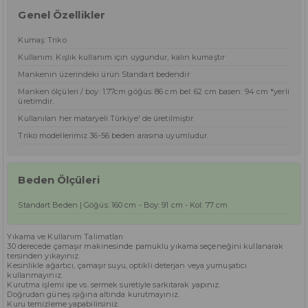
Genel Özellikler
Kumaş: Triko
Kullanım: Kışlık kullanım için uygundur, kalın kumaştır
Mankenin üzerindeki ürün Standart bedendir
Manken ölçüleri / boy: 1.77cm göğüs: 86 cm bel: 62 cm basen: 94 cm *yerli
üretimdir.
Kullanılan her mataryeli Türkiye' de üretilmiştir.
Triko modellerimiz 36-56 beden arasına uyumludur.
Beden Ölçüleri
Standart Beden | Göğüs: 160 cm - Boy: 91 cm - Kol: 77 cm
Yıkama ve Kullanım Talimatları
30 derecede çamaşır makinesinde pamuklu yıkama seçeneğini kullanarak
tersinden yıkayınız.
Kesinlikle ağartıcı, çamaşır suyu, optikli deterjan veya yumuşatıcı
kullanmayınız.
Kurutma işlemi ipe vs. sermek suretiyle sarkıtarak yapınız.
Doğrudan güneş ışığına altında kurutmayınız.
Kuru temizleme yapabilirsiniz.