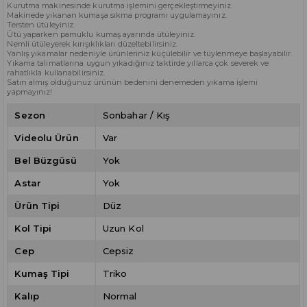
Kurutma makinesinde kurutma işlemini gerçekleştirmeyiniz.
Makinede yıkanan kumaşa sıkma programı uygulamayınız.
Tersten ütüleyiniz.
Ütü yaparken pamuklu kumaş ayarında ütüleyiniz.
Nemli ütüleyerek kırışıklıkları düzeltebilirsiniz.
Yanlış yıkamalar nedeniyle ürünleriniz küçülebilir ve tüylenmeye başlayabilir.
Yıkama talimatlarına uygun yıkadığınız taktirde yıllarca çok severek ve
rahatlıkla kullanabilirsiniz.
Satın almış olduğunuz ürünün bedenini denemeden yıkama işlemi
yapmayınız!
Sezon
Sonbahar / Kış
Videolu Ürün
Var
Bel Büzgüsü
Yok
Astar
Yok
Ürün Tipi
Düz
Kol Tipi
Uzun Kol
Cep
Cepsiz
Kumaş Tipi
Triko
Kalıp
Normal