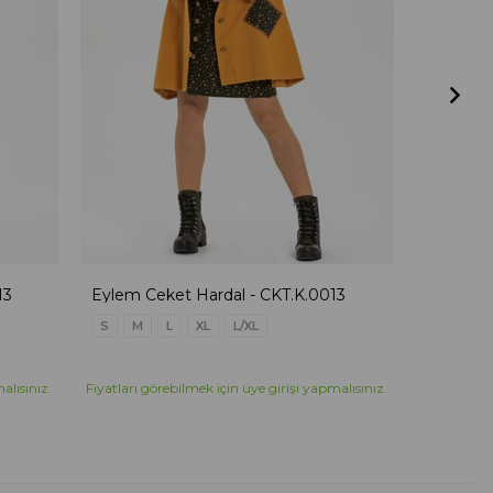
13
Eylem Ceket Hardal - CKT.K.0013
Eylem Ce
S
M
L
XL
L/XL
S
M
alısınız.
Fiyatları görebilmek için üye girişi yapmalısınız.
Fiyatları g