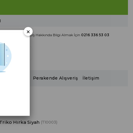
ال
×
Toptan Satış Hakkında Bilgi Almak İçin
0216 336 53 03
2026 Katalog
Perakende Alışveriş
İletişim
im Modelleri
riko Hırka Siyah
(T10003)