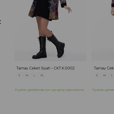
Tamay Ceket Siyah - CKT.K.0002
Tamay Cek
S
M
L
XL
S
M
L
Fiyatları görebilmek için üye girişi yapmalısınız.
Fiyatları göreb