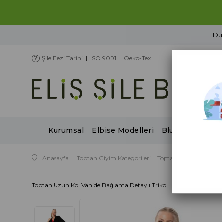
Şile Bezi Tarihi
|
ISO 9001
|
Oeko-Tex
Kurumsal
Elbise Modelleri
Bluz Modelleri
Anasayfa
Toptan Giyim Kategorileri
Toptan Sonbahar / Kış
Toptan Uzun Kol Vahide Bağlama Detaylı Triko Hırka Siyah