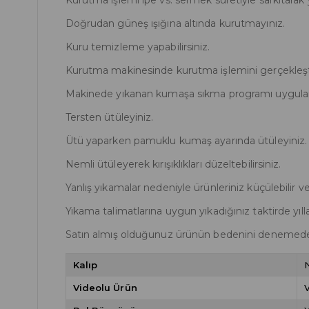
Kurutma işlemi ipe vs. sermek suretiyle sarkıtarak 
Doğrudan güneş ışığına altında kurutmayınız.
Kuru temizleme yapabilirsiniz.
Kurutma makinesinde kurutma işlemini gerçekleşt
Makinede yıkanan kumaşa sıkma programı uygula
Tersten ütüleyiniz.
Ütü yaparken pamuklu kumaş ayarında ütüleyiniz.
Nemli ütüleyerek kırışıklıkları düzeltebilirsiniz.
Yanlış yıkamalar nedeniyle ürünleriniz küçülebilir v
Yıkama talimatlarına uygun yıkadığınız taktirde yılla
Satın almış olduğunuz ürünün bedenini denemede
Kalıp
Videolu Ürün