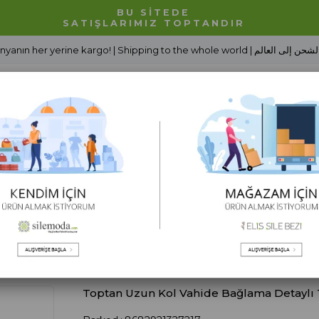
BU SİTEDE
SATIŞLARIMIZ TOPTANDIR
Dünyanın her yerine kargo! | Shipping to the whole world | شحن إلى العالم
Alt Giyim
Erkek Giyim
Tesettür Giyim
Çocuk Giyim
 Sezonu
Toptan Kadın Giyim Sonbahar / Kış
Toptan Sonbahar / Kış Dış Giy
Toptan Uzun Kol Vahide Bağlama Detaylı T