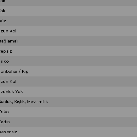
Yok
Yok
Düz
Uzun Kol
Bağlamalı
Cepsiz
Triko
Sonbahar / Kış
Uzun Kol
Uzunluk Yok
Günlük
Kışlık
Mevsimlilk
Triko
Kadın
Desensiz