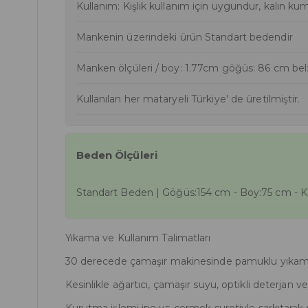
Kullanım: Kışlık kullanım için uygundur, kalın kum
Mankenin üzerindeki ürün Standart bedendir
Manken ölçüleri / boy: 1.77cm göğüs: 86 cm bel:
Kullanılan her mataryeli Türkiye' de üretilmiştir.
Beden Ölçüleri
Standart Beden | Göğüs:154 cm - Boy:75 cm - K
Yıkama ve Kullanım Talimatları
30 derecede çamaşır makinesinde pamuklu yıkama s
Kesinlikle ağartıcı, çamaşır suyu, optikli deterjan 